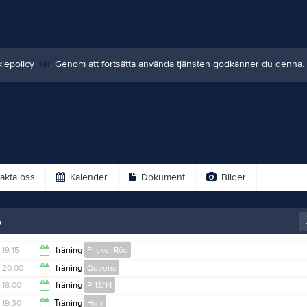
kiepolicy
här
. Genom att fortsätta använda tjänsten godkänner du denna.
akta oss
Kalender
Dokument
Bilder
6
19:15
Träning
Flickor Röd
20:00
Träning
Queens
20:30
18:00
Träning
P-13/14
21:15
19:30
Träning
Herr