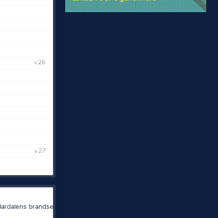
v.26
v.27