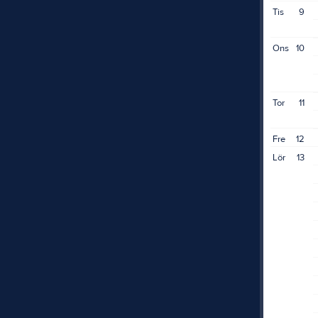
Tis
9
Ons
10
Tor
11
Fre
12
Lör
13