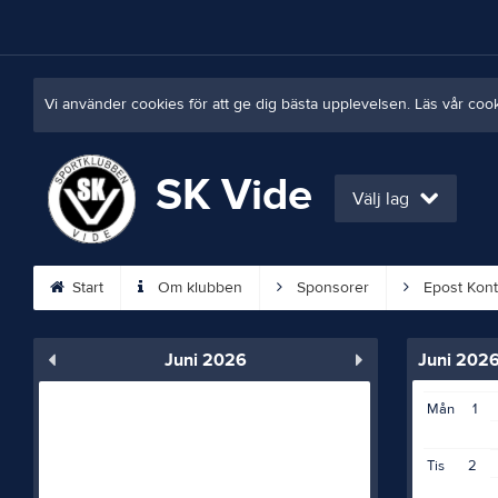
Vi använder cookies för att ge dig bästa upplevelsen. Läs vår coo
SK Vide
Välj lag
Start
Om klubben
Sponsorer
Epost Kont
Juni 2026
Juni 202
Mån
1
Tis
2