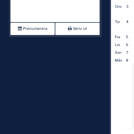
Ons
3
Tor
4
Prenumerera
Skriv ut
Fre
5
Lör
6
Sön
7
Mån
8