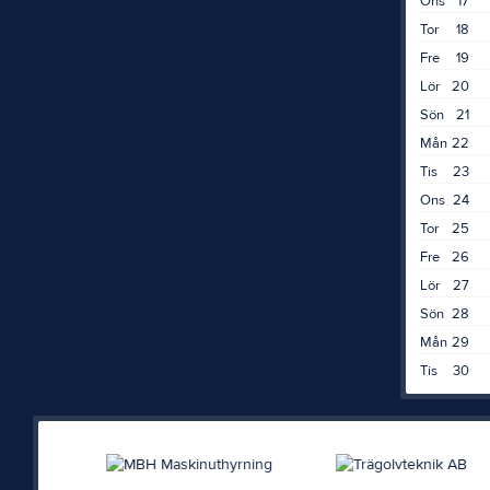
Ons
17
Tor
18
Fre
19
Lör
20
Sön
21
Mån
22
Tis
23
Ons
24
Tor
25
Fre
26
Lör
27
Sön
28
Mån
29
Tis
30