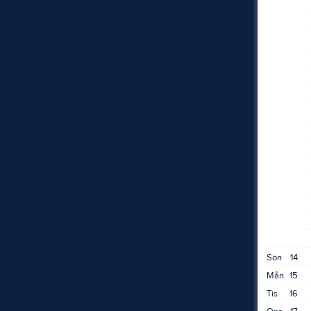
Sön
14
Mån
15
Tis
16