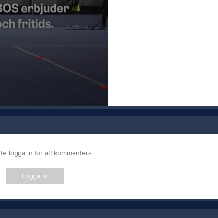
te logga in för att kommentera
Logga in