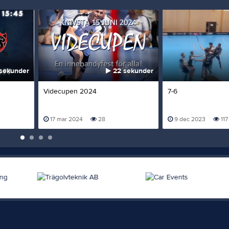
sekunder
22 sekunder
Videcupen 2024
7-6
17 mar 2024
28
9 dec 2023
117