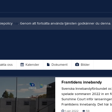
kiepolicy
här
. Genom att fortsätta använda tjänsten godkänner du denna.
akta oss
Kalender
Dokument
Bilder
Framtidens innebandy
Svenska Innebandyförbundet o
spelade sommaren 2022 in en fi
Sunshine Court inför lanseringe
Framtidens Innebandy. Det här bl
1 okt 2022
59