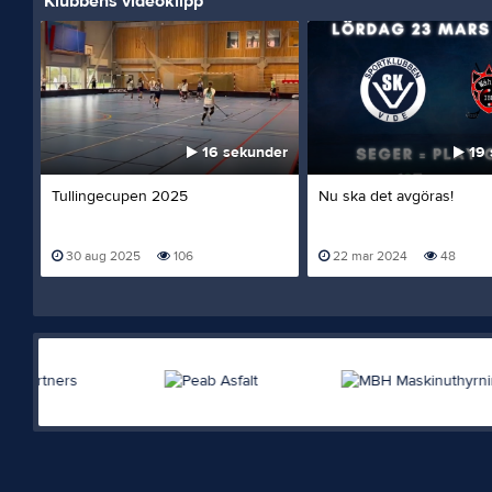
Klubbens videoklipp
16 sekunder
19 
Tullingecupen 2025
Nu ska det avgöras!
30 aug 2025
106
22 mar 2024
48