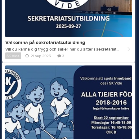
Välkomna på sekretariatsutbildning
Vill du känna dig trygg och säker när du sitter i sekretariatet under säsongens matcher? Då är den här utbildningen för dig! Under en timme går vi tillsammans igenom allt du behöver kunna: • Hur du enkelt kopplar in utrustningen • Hur använder man ljud och ljus - ökad upplevelse för spelarna • Hur matchklockan fungerar – inga stressiga knapptryckningar! • Hur du smidigt för digitala matchprotokoll i IBIS
SK Vide
21 sep 2025
3