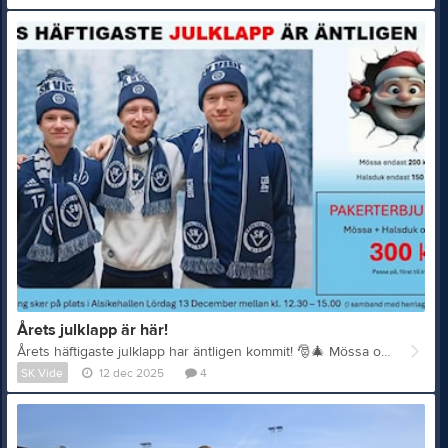
Årets julklapp är här!
Årets häftigaste julklapp har äntligen kommit!
🎅
🎄
Mössa och halsduk - perfekta klappen för både aktiva och supportrar, stora som små! Mössa 200kr, halsduk 150kr. Men just nu har vi ett riktigt julpaketspris. 300kr om ni köper båda. Passa på innan lagret tar slut! Försäljningsstart imorgon Lördag 13/12 i Alsikehallen mellan kl 12.30-15.00. Planen är också försäljning Lördagen efter i CIK. Återkommer närmare om när och hur. Kom och köp, så klär vi oss i blått och vitt!
SK Vide
12 dec 2025
4