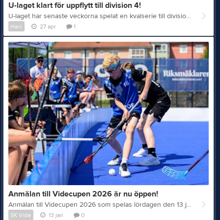
U-laget klart för uppflytt till division 4!
U-laget har senaste veckorna spelat en kvalserie till division 4. Efter förlust i första matchen och seger i den andra, så stod det klart att det behövdes minst en poäng i avlutningsmatchen hemma mot Fyris Nabla. Och visst gick det vägen, seger 7-4 och det blir division 4 spel nästa säsong. Innan dess hade ju även A-laget säkrat nytt kontakt i division 2 till nästa säsong, detta efter en stark avslutning på säsongen! Så herrlagen summerar säsongen med att vi når våra tuffa uppsatta sportsliga mål, med spel i H2 och H4 säsongen 2026/2027! Häftigt!
Herr
27 apr
1
Anmälan till Videcupen 2026 är nu öppen!
Anmälan till Videcupen 2026 som spelas lördagen den 13 juni är nu öppen. Efter de senaste tre årens succé så planerar vi nu för att cupen ska växa och utvecklas ytterligare. Videcupen 2026 har bland annat utvecklats med helt nya klasser och en avsikt att varje lag ska få en längre tid på cupområdet än tidigare. Allt för att ge er den bästa av cupupplevelser! Anmäl er utan risk redan idag med vetskap om att till och med den 31 mars återbetalas hela beloppet om ni behöver avanmäla er! Till Videcupens hemsida Väl mött i Knivsta lördagen den 13 juni på Videcupen - En innebandyfest för alla! Foto: @fotooscar.se
SK Vide
13 jan
0