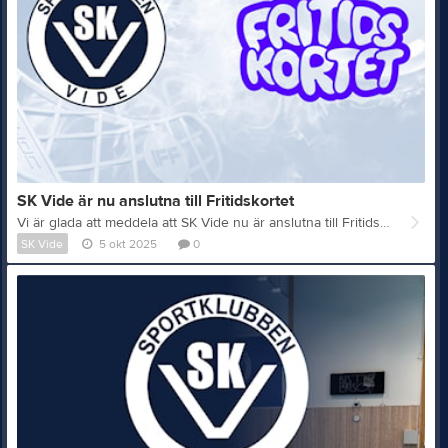
SK Vide är nu anslutna till Fritidskortet
Vi är glada att meddela att SK Vide nu är anslutna till Fritidskortet! Det innebär att du som vårdnadshavare kan använda Fritidskortet för att täcka delar av kostnaden för ditt barns medlemskap och träningsavgifter i föreningen. Det kommer vara aktivt fr.o.m måndag 6 oktober 2025. Vad är Fritidskortet? • Fritidskortet är en statlig satsning som gör det möjligt för fler barn och ungdomar mellan 8–16 år att delta i meningsfulla fritidsaktiviteter. • Det är ett ekonomiskt stöd som kan användas till medlemsavgifter, träningsavgifter, utrustningshyror och liknande – hos föreningar, kulturskolor eller verksamheter som är anslutna till Fritidskortet. Hur mycket kan man få? • 500 kr per barn och år för de flesta familjer. • 2 000 kr per barn och år för hushåll som haft bostadsbidrag under föregående år. • Beloppet gäller per kalenderår och måste användas senast 30 november. Outnyttjade pengar går inte att spara till nästa år. Så här använder du Fritidskortet hos SK Vide 1. Anmäl ditt barn till aktiviteten som vanligt via laget. 2. Avgiften för medlemskap är: - 950 kr för enskild medlem - 1 450 kr för familjemedlemskap - Lagledare eller kassör meddelar beloppet 3. Logga in med e-legitimation på Fritidskortet. 4. Sök upp Sportklubben Vide i systemet, välj ditt barn och ange belopp. Du kan använda hela eller delar av Fritidskortet. - Om avgiften överstiger stödet betalar du mellanskillnaden direkt till föreningen enligt instruktioner från lagledare eller kassör. 5. När du anger betalningen – välj Meddelande (inte OCR) och skriv: Laget + Barnets namn (för- och efternamn) Exempel: P15 Nils Nilsson 6. Meddela lagets kassör att ni ansökt om del och vilket belopp ni har ansökt om via Fritidskortet 7. Har ni ansökt för flera barn (för familjemedlemskap) meddela då till ett av laget vilka barn och summa som har omfattats. Viktigt att känna till • Föreningen måste vara ansluten till Fritidskortet (vilket SK Vide är). • Aktiviteten måste vara regelbunden: minst 6 tillfällen under högst 6 månader. • Om du saknar e-legitimation kan du i vissa fall använda blankett (kräver bl.a. att du och barnet bor på samma adress). • Fritidskortet räknas inte som inkomst eller tillgång och påverkar inte rätten till ekonomiskt bistånd.
SK Vide
5 okt 2025
0