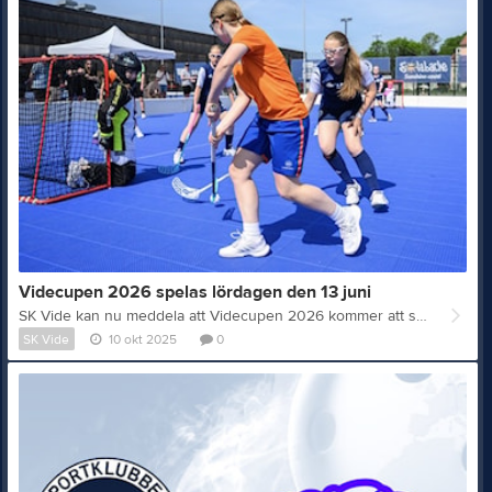
Videcupen 2026 spelas lördagen den 13 juni
SK Vide kan nu meddela att Videcupen 2026 kommer att spelas lördagen den 13 juni. Baserat på den uppskattade feedback som vi fått från de 68 lag som deltog 2025 så kommer Videcupen 2026 att utvecklas inom några områden. Dels så gör vi en fullständig översyn av klassindelningen och dispensreglerna syftande till att alla lag ska få möta jämnbördigt motstånd. Vidare kommer tiden mellan ett lags matcher utökas så att det blir längre tid på cupområdet för varje lag och därmed mer cupkänsla och tid för lunch, bad och andra aktiviteter. Avslutningsvis så kommer kostnaden för deltagande justeras så att tidig anmälan uppmuntras. Särskilt fokus kommer härvid att läggas vid att öka antalet deltagande flick- och damlag. Mer info kommer att ges i samband med att anmälan öppnar i januari. https://videcupen.cups.nu/start Varmt välkomna till Videcupen 2026 - en innebandyfest för alla! Foto: @fotobyoscar
SK Vide
10 okt 2025
0