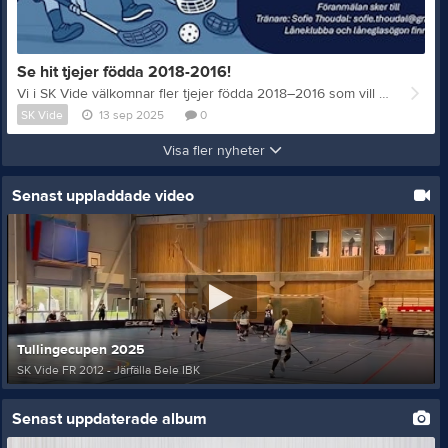
Se hit tjejer födda 2018-2016!
Vi i SK Vide välkomnar fler tjejer födda 2018–2016 som vill prova på innebandy. Ingen erfarenhet krävs – kom och testa på tillsammans med oss! Läs mer på Flickor Gröns lagsida Varmt välkomna till oss i Flickor Grön!
SK Vide
13 sep 2025
0
Visa fler nyheter
Senast uppladdade video
Tullingecupen 2025
SK Vide FR 2012 - Järfälla Bele IBK
Senast uppdaterade album