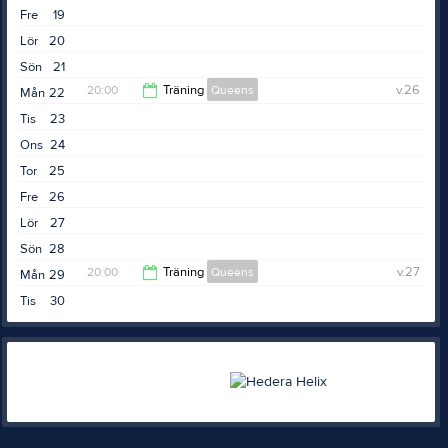
Fre
19
Lör
20
Sön
21
20:00
Träning
Queens
v.26
Mån
22
Tis
23
21:15
Ons
24
Tor
25
Fre
26
Lör
27
Sön
28
20:00
Träning
Queens
v.27
Mån
29
Tis
30
21:15