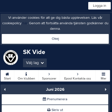
Logga in
Vi använder cookies för att ge dig bästa upplevelsen. Läs vår
cookiepolicy
här
. Genom att fortsätta använda tjänsten godkänner du
denna.
Okej
SK Vide
Välj lag
Start
Om klubben
Sponsorer
Epost Kontakta oss
Mer
Juni 2026
Prenumerera
Skriv ut