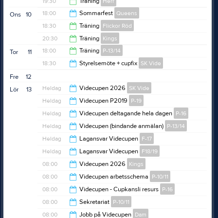
21:15
19:30
Träning
Herr
19:15
18:00
Sommarfest
Queens
Ons
10
21:00
18:30
Träning
Flickor Röd
22:00
20:30
Träning
Kings
19:30
18:00
Träning
P-13/14
Tor
11
21:45
18:30
Styrelsemöte + cupfix
SK Vide
19:15
Fre
12
21:00
Heldag
Videcupen 2026
SK Vide
Lör
13
Heldag
Videcupen P2019
P-19
Heldag
Videcupen deltagande hela dagen
P-16
Heldag
Videcupen (bindande anmälan)
P-13/14
Heldag
Lagansvar Videcupen
F-17
Heldag
Lagansvar Videcupen
F18/19
08:00
Videcupen 2026
Kings
08:00
Videcupen arbetsschema
P-10/11
21:00
08:00
Videcupen - Cupkansli resurs
P-16
20:00
08:00
Sekretariat
P-10/11
11:00
08:00
Jobb på Videcupen
Dam