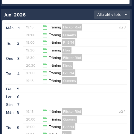
Juni 2026
Alla aktiviteter
19:15
Träning
Flickor Röd
v.23
Mån
1
20:00
Träning
Queens
20:30
18:00
Träning
P-13/14
Tis
2
21:15
19:30
Träning
Herr
19:15
18:30
Träning
Flickor Röd
Ons
3
21:00
20:30
Träning
Kings
19:30
18:00
Träning
P-13/14
Tor
4
21:45
19:15
Träning
Queens
19:15
Fre
5
20:30
Lör
6
Sön
7
19:15
Träning
Flickor Röd
v.24
Mån
8
20:00
Träning
Queens
20:30
18:00
Träning
P-13/14
Tis
9